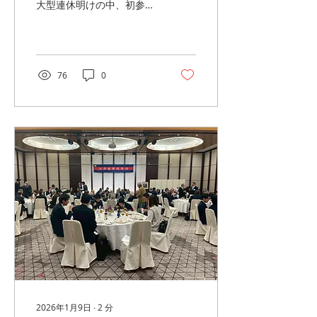
大型連休明けの中、初参加
4名を含む18名にご参加頂
きました。旬の食材を用い
た料理とドリンクを楽しむ
和やかな懇親の場となりま
した。今後の倶楽部のイベ
76
0
ントにつき、4月の総会で
選出された森幹事長から、
「夏の家族会」等のご案内
がありました。また、同
日、キックオフ幹事会が開
催されました。
2026年1月9日
∙
2
分