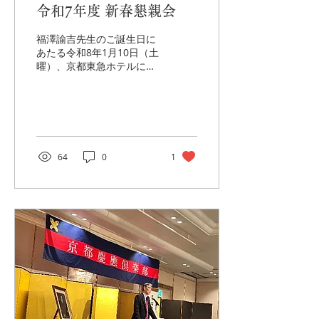
令和7年度 新春懇親会
福澤諭吉先生のご誕生日に
あたる令和8年1月10日（土
曜）、京都東急ホテルに
て、「福澤諭吉先生生誕祭
（新春懇親会）」が開催さ
れました。慶應義塾から
は、ご来賓として、駒形哲
哉常任理事、佐々木信二塾
員センター課長の2名にご
64
0
1
臨席を賜りました。京都慶
應倶楽部からは、新入会員
6名を含む73名の会員にご
参加頂き、総勢76名の参加
となりました。