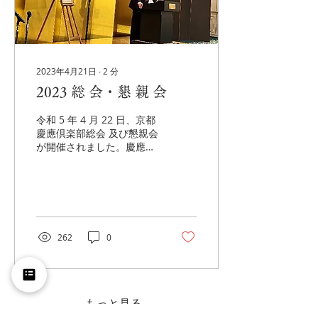
2023年4月21日
∙
2
分
2023 総 会・懇 親 会
令和 5 年 4 月 22 日、京都
慶應倶楽部総会 及び懇親会
が開催されました。慶應義
塾から は伊藤公平塾長等ご
臨席されました。京都慶 應
倶楽部からは、約 70 名の
会員にご参加頂 きました。
ご参加頂いた会員の皆様に
は御礼 申し上げます。
262
0
もっと見る