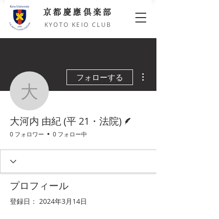
京都慶應倶楽部
KYOTO KEIO CLUB
その他
フォローする
大河内 由紀 (平 21・法
脚本
大河内 由紀 (平 21・法院)
0 フォロワー
0 フォロー中
プロフィール
登録日： 2024年3月14日