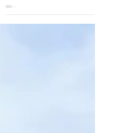
回西村・寺内杯併催）
６月７日（土）晴。第77回京都早慶ゴルフ会（第
４回西村・寺内杯併催）が琵琶湖カントリー倶楽
部にて開催されました。