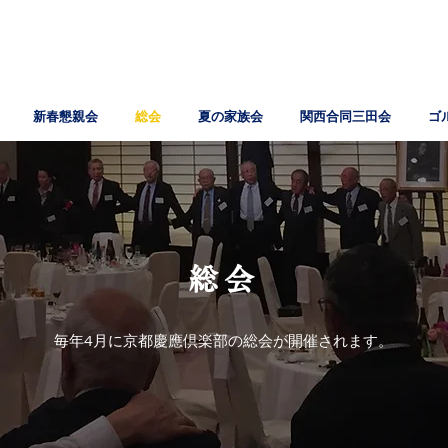
新春懇親会
総会
夏の家族会
関西合同三田会
ゴ
総会
毎年4月に京都慶應倶楽部の総会が開催されます。