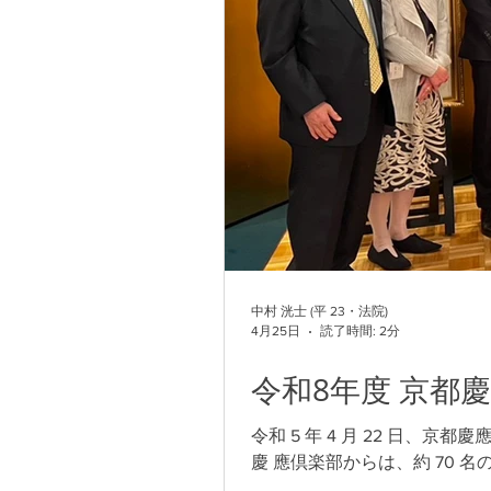
中村 洸士 (平 23・法院)
4月25日
読了時間: 2分
令和8年度 京都
令和 5 年 4 月 22 日
慶 應倶楽部からは、約 70