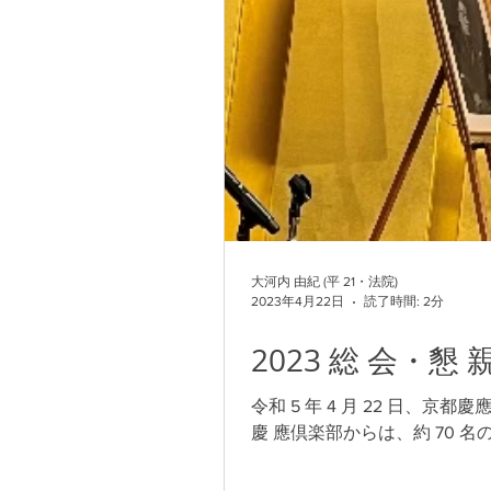
大河内 由紀 (平 21・法院)
2023年4月22日
読了時間: 2分
2023 総 会・懇 
令和 5 年 4 月 22 日
慶 應倶楽部からは、約 70