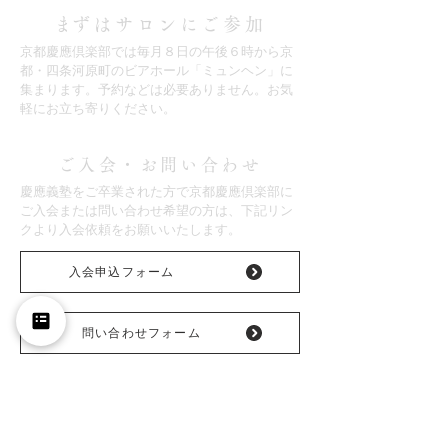
​まずはサロンにご参加
京都慶應倶楽部では毎月８日の午後６時から京
都・四条河原町の
ビアホール「ミュンヘン」に
集まります。予約などは必要ありません。
お気
軽にお立ち寄りください。
ご入会・お問い合わせ
慶應義塾をご卒業された方で京都慶應倶楽部に
ご入会または問い合わせ希望の方は、下記リン
クより入会依頼をお願いいたします。
入会申込フォーム
問い合わせフォーム
三田会・慶應倶楽部リンク
慶應義塾