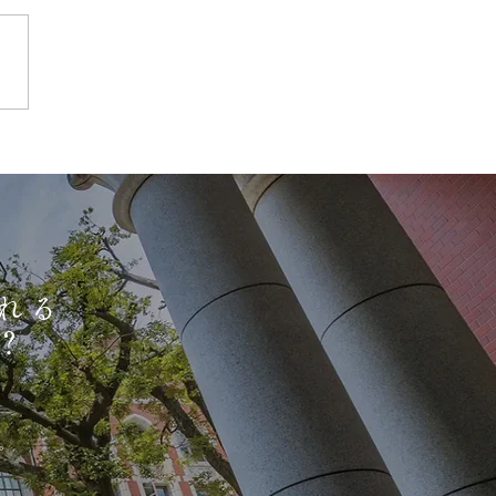
さ
部サロンレポート
/3/8 (日)
れる
？
。