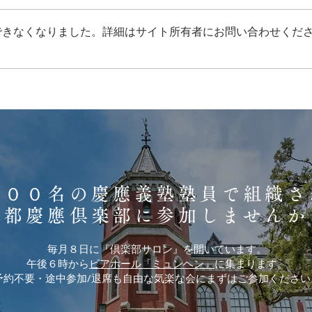
できなくなりました。詳細はサイト所有者にお問い合わせくだ
倶楽部サロンレポート
倶楽
2026/5/8 (金)
2026
４００名の慶應義塾塾員で組織さ
京都慶應倶楽部に参加しませんか
毎月８日に『倶楽部サロン』を開いています。
午後６時から
ビアホール「ミュンヘン」
に集まります。
予約不要・途中参加/退席も自由な気楽な会にまずはご参加ください