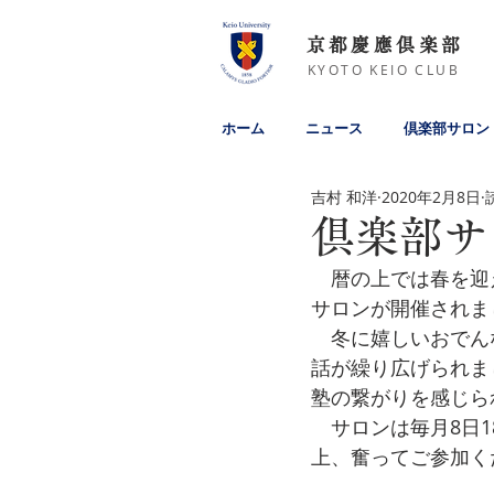
京都慶應倶楽部
KYOTO KEIO CLUB
ホーム
ニュース
倶楽部サロン
吉村 和洋
2020年2月8日
倶楽部サロ
　暦の上では春を迎
サロンが開催されま
　冬に嬉しいおでん
話が繰り広げられま
塾の繋がりを感じら
　サロンは毎月8日
上、奮ってご参加く