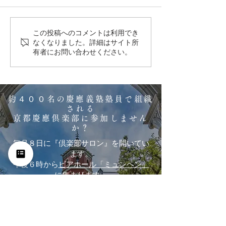
この投稿へのコメントは利用でき
倶楽部サロンレポート
倶楽部サロンレ
なくなりました。詳細はサイト所
有者にお問い合わせください。
2026/5/8 (金)
2026/3/8 (日)
約４００名の慶應義塾塾員で組織
される
京都慶應倶楽部に参加しません
か？
毎月８日に『倶楽部サロン』を開いてい
ます。
午後６時から
ビアホール「ミュンヘン」
に集まります。
予約不要・途中参加/退席も自由な気楽
な会にまずはご参加ください。
入会ご希望の方へ