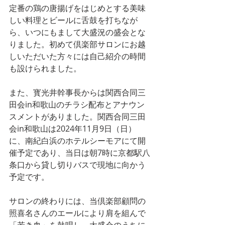
定番の鶏の唐揚げをはじめとする美味
しい料理とビールに舌鼓を打ちなが
ら、いつにもまして大盛況の盛会とな
りました。初めて倶楽部サロンにお越
しいただいた方々には自己紹介の時間
も設けられました。
また、寳光井幹事長からは関西合同三
田会in和歌山のチラシ配布とアナウン
スメントがありました。関西合同三田
会in和歌山は2024年11月9日（日）
に、南紀白浜のホテルシーモアにて開
催予定であり、当日は朝7時に京都駅八
条口から貸し切りバスで現地に向かう
予定です。
サロンの終わりには、当倶楽部顧問の
照喜名さんのエールにより肩を組んで