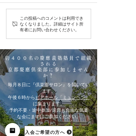
この投稿へのコメントは利用でき
倶楽部サロンレポート
倶楽部サロンレ
なくなりました。詳細はサイト所
有者にお問い合わせください。
2026/5/8 (金)
2026/3/8 (日)
約４００名の慶應義塾塾員で組織
される
京都慶應倶楽部に参加しません
か？
毎月８日に『倶楽部サロン』を開いてい
ます。
午後６時から
ビアホール「ミュンヘン」
に集まります。
予約不要・途中参加/退席も自由な気楽
な会にまずはご参加ください。
入会ご希望の方へ