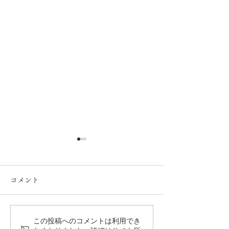
コメント
この投稿へのコメントは利用でき
倶楽部サロンレポート
倶楽部サロンレ