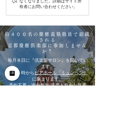
なくなりました。詳細はサイト所
有者にお問い合わせください。
2026/5/8 (金)
2026/3/8 (日)
約４００名の慶應義塾塾員で組織
される
京都慶應倶楽部に参加しません
か？
毎月８日に『倶楽部サロン』を開いてい
ます。
午後６時から
ビアホール「ミュンヘン」
に集まります。
予約不要・途中参加/退席も自由な気楽
な会にまずはご参加ください。
入会ご希望の方へ