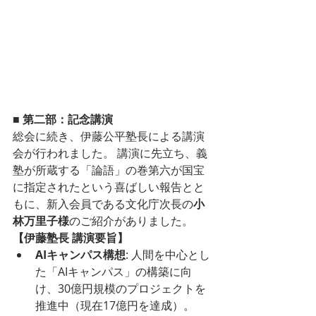
■ 第二部：記念講演
総会に続き、伊藤公平塾長による講演
会が行われました。 講演に先立ち、義
塾が所蔵する「論語」の巻第六が国宝
に指定されたという喜ばしい報告とと
もに、新入会員である文化庁次長の
小
林万里子様
のご紹介がありました。
【伊藤塾長 講演要旨】
AIキャンパス構想
: 人間を中心とし
た「AIキャンパス」の構築に向
け、30億円規模のプロジェクトを
推進中（現在17億円を達成）。