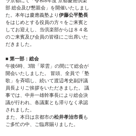
ラ京都にて「令和8年度 京都慶應倶楽
部 総会及び懇親会」を開催いたしまし
た。本年は慶應義塾より
伊藤公平塾長
をはじめとする役員の方々をご来賓と
してお迎えし、当倶楽部からは８４名
のご来賓及び会員の皆様にご出席いた
だきました。
■ 第一部：総会
午後6時、3階「翠雲」の間にて総会が
開会いたしました。 冒頭、全員で「塾
歌」を斉唱し、続いて渡辺考史副評議
員長よりご挨拶をいただきました。 議
事では、中井一雄幹事長により総会決
議が行われ、各議案とも滞りなく承認
されました。
また、本日は京都市の
松井孝治市長
も
ご多忙の中、ご臨席賜りました。