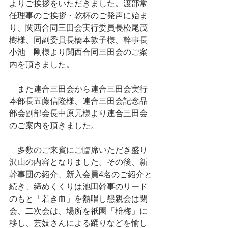
よりご挨拶をいただきました。渡部常
任理事のご挨拶・乾杯のご発声に始ま
り、関西合同三田会実行委員長松尾茂
樹様、同副委員長橋本敦子様、幹事長
小池　剛様より関西合同三田会のご案
内を頂きました。
　また連合三田会から連合三田会実行
本部長五藤信隆様、連合三田会記念品
部会副部会長中原元様より連合三田会
のご案内を頂きました。
　多数のご来賓にご臨席いただき盛り
沢山の内容となりました。その後、新
幹事団の紹介、新入会員4名のご紹介と
続き、締めくくりは池田幹事のリード
のもと「若き血」を熱唱し懇親会は閉
会、二次会は、場所を祇園「枡梅」に
移し、芸妓さんによる踊りなどを愉し