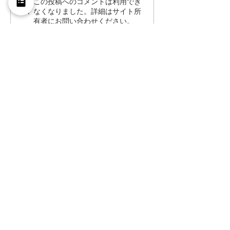
この投稿へのコメントは利用でき
なくなりました。詳細はサイト所
有者にお問い合わせください。
約４００名の慶應義塾塾員で組織
される
京都慶應倶楽部に参加しません
か？
毎月８日に『倶楽部サロン』を開いてい
ます。
午後６時から
ビアホール「ミュンヘン」
に集まります。
予約不要・途中参加/退席も自由な気楽
な会にまずはご参加ください。
入会ご希望の方へ