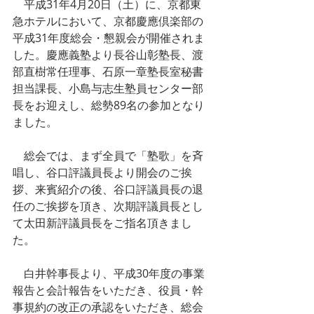
　平成31年4月20日（土）に、京都東
急ホテルにおいて、京都慶應倶楽部の
平成31年度総会・懇親会が開催されま
した。慶應義塾より長谷山彰塾長、渡
部直樹常任理事、石原一章塾長室秘書
担当課長、小島与志生塾員センター部
長をお迎えし、総勢89名の参加となり
ました。
　総会では、まず全員で「塾歌」を斉
唱し、谷口評議員長より開会のご挨
拶、来賓紹介の後、谷口評議員長の退
任のご挨拶を頂き、次期評議員長とし
て太田新評議員長をご指名頂きまし
た。
　白井幹事長より、平成30年度の事業
報告と会計報告をいただき、役員・幹
事規約の改正の承認をいただき、総会