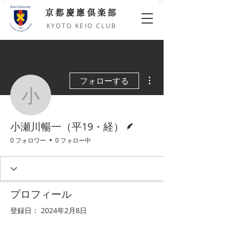
京都慶應倶楽部
KYOTO KEIO CLUB
その他
フォローする
小瀬川暢一（平19・経
脚本
小瀬川暢一（平19・経）
0 フォロワー
0 フォロー中
プロフィール
登録日： 2024年2月8日