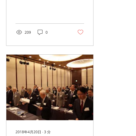
加いただき、八坂神社の歴
史と風情に触れながら塾員
同士の交流を深めるひとと
きとなりました
209
0
2018年4月20日
∙
3
分