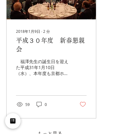
2018年1月9日
∙
2
分
平成３０年度 新春懇親
会
福澤先生の誕生日を迎え
た平成31年1月10日
（水）、本年度も京都ホテ
ルオークラにおいて京都慶
應倶楽部の平成30年度新春
懇親会を開催いたしまし
た。慶應義塾より駒村圭吾
常任理事、小島与志生塾員
59
0
センター部長をお迎えし、
総勢83名が参加されまし
た。
もっと見る