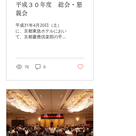
平成３０年度 総会・懇
親会
平成31年4月20日（土）
に、京都東急ホテルにおい
て、京都慶應倶楽部の平成
31年度総会・懇親会が開催
されました。慶應義塾より
長谷山彰塾長、渡部直樹常
任理事、石原一章塾長室秘
書担当課長、小島与志生塾
70
0
員センター部長をお迎え
し、総勢89名の参加となり
ました。